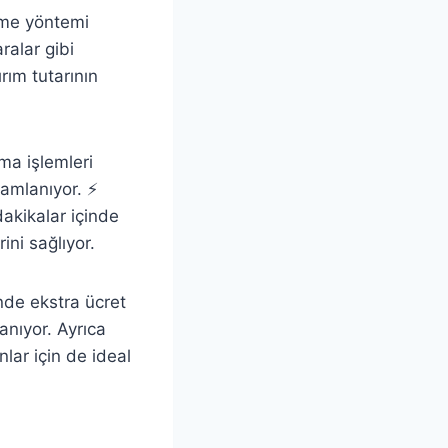
eme yöntemi
ralar gibi
rım tutarının
ma işlemleri
amlanıyor. ⚡
dakikalar içinde
ini sağlıyor.
nde ekstra ücret
anıyor. Ayrıca
lar için de ideal