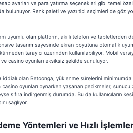
ap ayarları ve para yatırma seçenekleri gibi temel özellik
mda bulunuyor. Renk paleti ve yazı tipi seçimleri de göz y
tam uyumlu olan platform, akıllı telefon ve tabletlerden 
ponsive tasarım sayesinde ekran boyutuna otomatik uyum
tirmeden tarayıcı üzerinden kullanılabiliyor. Mobil ver
 ve casino oyunları eksiksiz şekilde sunuluyor.
iddialı olan Betoonga, yüklenme sürelerini minimumda t
 casino oyunları oynarken yaşanan gecikmeler, sunucu a
se sıfıra indirgenmiş durumda. Bu da kullanıcıların kesin
nı sağlıyor.
eme Yöntemleri ve Hızlı İşlemler