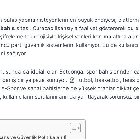
n bahis yapmak isteyenlerin en büyük endişesi, platformla
 bahis
sitesi, Curacao lisansıyla faaliyet göstererek bu 
şifreleme teknolojisiyle kişisel verileri koruma altına alan
cü parti güvenlik sistemlerini kullanıyor. Bu da kullanıcıl
ni sağlıyor.
konusunda da iddialı olan Betoonga, spor bahislerinden ca
geniş bir yelpaze sunuyor. 🏆 Futbol, basketbol, tenis g
ra e-Spor ve sanal bahislerde de yüksek oranlar dikkat çek
, kullanıcıların sorularını anında yanıtlayarak sorunsuz 
ans ve Güvenlik Politikaları 🔒