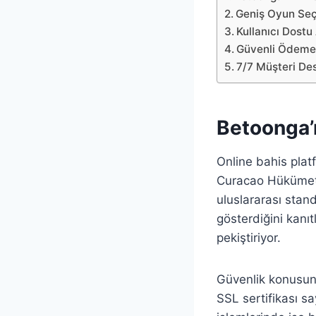
Geniş Oyun Seçe
Kullanıcı Dost
Güvenli Ödeme Y
7/7 Müşteri Dest
Betoonga’n
Online bahis plat
Curacao Hükümeti t
uluslararası stan
gösterdiğini kanıt
pekiştiriyor.
Güvenlik konusund
SSL sertifikası s