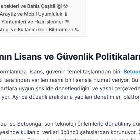
nekleri ve Bahis Çeşitliliği 🎲
u Arayüz ve Mobil Uyumluluk 📱
öntemleri ve Hızlı İşlemler 💸
eği ve Kullanıcı Geri Bildirimleri 📞
ın Lisans ve Güvenlik Politikaları
formlarında lisans, güvenin temel taşlarından biri.
Betoo
arafından verilen resmi bir lisansla hizmet veriyor. Bu l
dartlara uygun şekilde denetlendiğini ve yasal çerçevede
lıyor. Ayrıca düzenli aralıklarla yapılan denetimler, platfo
a ise Betoonga, son teknoloji önlemlerle donatılmış du
ayesinde kullanıcı verileri üçüncü şahıslardan korunuyor