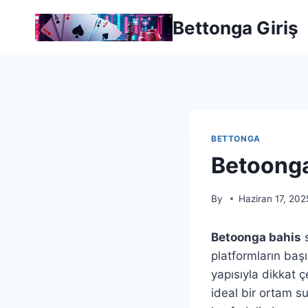
Skip
Bettonga Giriş
to
content
BETTONGA
Betoonga
By
Haziran 17, 202
Betoonga bahis
s
platformların başı
yapısıyla dikkat 
ideal bir ortam su