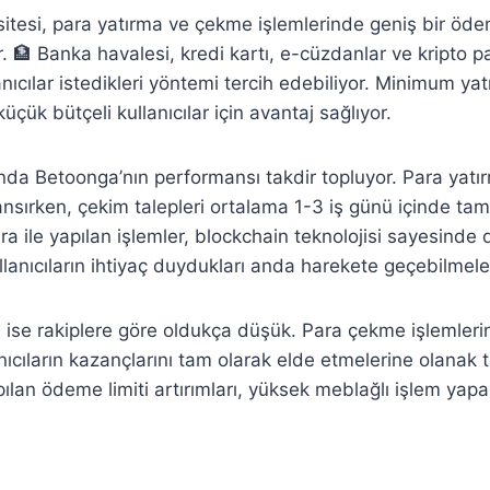
itesi, para yatırma ve çekme işlemlerinde geniş bir öd
 🏦 Banka havalesi, kredi kartı, e-cüzdanlar ve kripto pa
nıcılar istedikleri yöntemi tercih edebiliyor. Minimum yatı
çük bütçeli kullanıcılar için avantaj sağlıyor.
nda Betoonga’nın performansı takdir topluyor. Para yatır
sırken, çekim talepleri ortalama 1-3 iş günü içinde tam
ara ile yapılan işlemler, blockchain teknolojisi sayesinde 
ullanıcıların ihtiyaç duydukları anda harekete geçebilmeler
 ise rakiplere göre oldukça düşük. Para çekme işlemleri
ıcıların kazançlarını tam olarak elde etmelerine olanak t
ılan ödeme limiti artırımları, yüksek meblağlı işlem yapan