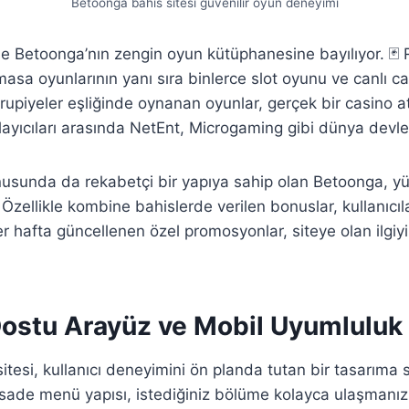
Betoonga bahis sitesi güvenilir oyun deneyimi
se Betoonga’nın zengin oyun kütüphanesine bayılıyor. 🃏 R
 masa oyunlarının yanı sıra binlerce slot oyunu ve canlı 
krupiyeler eşliğinde oynanan oyunlar, gerçek bir casino a
layıcıları arasında NetEnt, Microgaming gibi dünya devler
onusunda da rekabetçi bir yapıya sahip olan Betoonga, 
. Özellikle kombine bahislerde verilen bonuslar, kullanıcıla
her hafta güncellenen özel promosyonlar, siteye olan ilgiyi 
Dostu Arayüz ve Mobil Uyumluluk 
itesi, kullanıcı deneyimini ön planda tutan bir tasarıma 
sade menü yapısı, istediğiniz bölüme kolayca ulaşmanızı 