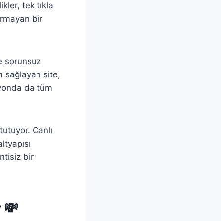
ler, tek tıkla
ormayan bir
de sorunsuz
 sağlayan site,
siyonda da tüm
utuyor. Canlı
ltyapısı
tisiz bir
 💸