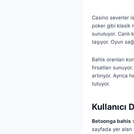
Casino severler i
poker gibi klasik
sunuluyor. Canlı 
taşıyor. Oyun sağ
Bahis oranları k
fırsatları sunuyor
artırıyor. Ayrıca 
tutuyor.
Kullanıcı 
Betoonga bahis
s
sayfada yer alan 